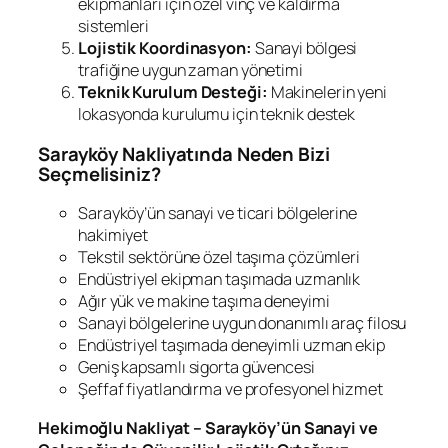
ekipmanları için özel vinç ve kaldırma
sistemleri
Lojistik Koordinasyon:
Sanayi bölgesi
trafiğine uygun zaman yönetimi
Teknik Kurulum Desteği:
Makinelerin yeni
lokasyonda kurulumu için teknik destek
Sarayköy Nakliyatında Neden Bizi
Seçmelisiniz?
Sarayköy’ün sanayi ve ticari bölgelerine
hakimiyet
Tekstil sektörüne özel taşıma çözümleri
Endüstriyel ekipman taşımada uzmanlık
Ağır yük ve makine taşıma deneyimi
Sanayi bölgelerine uygun donanımlı araç filosu
Endüstriyel taşımada deneyimli uzman ekip
Geniş kapsamlı sigorta güvencesi
Şeffaf fiyatlandırma ve profesyonel hizmet
Hekimoğlu Nakliyat – Sarayköy’ün Sanayi ve