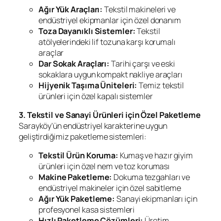
Ağır Yük Araçları:
Tekstil makineleri ve
endüstriyel ekipmanlar için özel donanım
Toza Dayanıklı Sistemler:
Tekstil
atölyelerindeki lif tozuna karşı korumalı
araçlar
Dar Sokak Araçları:
Tarihi çarşı ve eski
sokaklara uygun kompakt nakliye araçları
Hijyenik Taşıma Üniteleri:
Temiz tekstil
ürünleri için özel kapalı sistemler
3. Tekstil ve Sanayi Ürünleri için Özel Paketleme
Sarayköy’ün endüstriyel karakterine uygun
geliştirdiğimiz paketleme sistemleri:
Tekstil Ürün Koruma:
Kumaş ve hazır giyim
ürünleri için özel nem ve toz koruması
Makine Paketleme:
Dokuma tezgahları ve
endüstriyel makineler için özel sabitleme
Ağır Yük Paketleme:
Sanayi ekipmanları için
profesyonel kasa sistemleri
Hızlı Paketleme Çözümleri:
Üretim