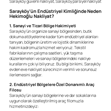
Sarayköy güvenli nakliyat, Sarayköy parsiyel nakliyat
Sarayköy’ün Endüstriyel Kimliğinde Neden
Hekimoğlu Nakliyat?
1. Sanayi ve Ticari Bölge Hakimiyeti
Sarayköy’ün organize sanayi bölgesinden, butik
dokuma atölyelerine kadar tüm endüstriyel alanları
tanıyan, bölgenin üretim ve lojistik dinamiklerine
hakim kadromuzla hizmet veriyoruz. Tekstil
fabrikalarının çalışma saatleri, yük taşıma
düzenlemeleri ve sanayi bölgelerindeki nakliye
kurallarını çok iyi biliyoruz. Bu bilgi birikimi, Sarayköy
evden eve nakliyat sürecinizin verimli ve sorunsuz
ilerlemesini sağlar.
2. Endüstriyel Bölgelere Özel Donanımlı Araç
Filosu
Sarayköy’ün sanayi bölgelerine ve dar sokaklarına
uygun olarak özelleştirilmiş araç filomuzla
hizmetinizdeyiz: