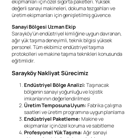
ekipmanları için özel sigorta paketleri. Yüksek
değerli sanayi makineleri, dokuma tezgahları ve
üretim ekipmanları için genişletilmiş güvence.
Sanayi Bölgesi Uzman Ekip
Sarayköy’ün endüstriyel kimliğine uygun davranan,
ağır yük taşıma deneyimli, teknik bilgisi yüksek
personel. Tüm ekibimiz endüstriyel taşıma
protokolleri ve makine taşıma teknikleri konusunda
eğitimlidir.
Sarayköy Nakliyat Sürecimiz
Endüstriyel Bölge Analizi:
Taşınacak
bölgenin sanayi yoğunluğu ve lojistik
imkanlarının değerlendirilmesi
Üretim Temposuna Uyum:
Fabrika çalışma
saatleri ve üretim programına uygun planlama
Endüstriyel Paketleme:
Makine ve
ekipmanlar için özel koruma ve sabitleme
Profesyonel Yük Taşıma:
Ağır sanayi