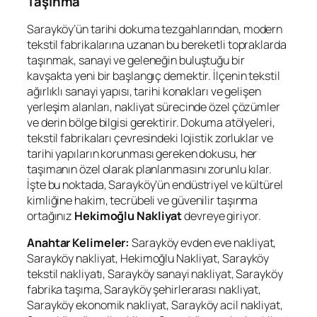
Taşınma
Sarayköy’ün tarihi dokuma tezgahlarından, modern
tekstil fabrikalarına uzanan bu bereketli topraklarda
taşınmak, sanayi ve geleneğin buluştuğu bir
kavşakta yeni bir başlangıç demektir. İlçenin tekstil
ağırlıklı sanayi yapısı, tarihi konakları ve gelişen
yerleşim alanları, nakliyat sürecinde özel çözümler
ve derin bölge bilgisi gerektirir. Dokuma atölyeleri,
tekstil fabrikaları çevresindeki lojistik zorluklar ve
tarihi yapıların korunması gereken dokusu, her
taşımanın özel olarak planlanmasını zorunlu kılar.
İşte bu noktada, Sarayköy’ün endüstriyel ve kültürel
kimliğine hakim, tecrübeli ve güvenilir taşınma
ortağınız
Hekimoğlu Nakliyat
devreye giriyor.
Anahtar Kelimeler:
Sarayköy evden eve nakliyat,
Sarayköy nakliyat, Hekimoğlu Nakliyat, Sarayköy
tekstil nakliyatı, Sarayköy sanayi nakliyat, Sarayköy
fabrika taşıma, Sarayköy şehirlerarası nakliyat,
Sarayköy ekonomik nakliyat, Sarayköy acil nakliyat,