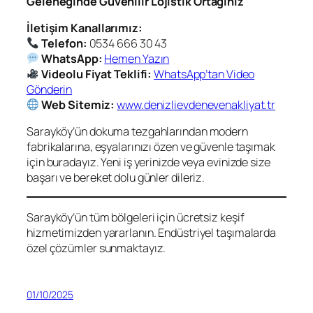
Geleneğinde Güvenilir Lojistik Ortağınız
İletişim Kanallarımız:
Telefon:
0534 666 30 43
WhatsApp:
Hemen Yazın
Videolu Fiyat Teklifi:
WhatsApp’tan Video
Gönderin
Web Sitemiz:
www.denizlievdenevenakliyat.tr
Sarayköy’ün dokuma tezgahlarından modern
fabrikalarına, eşyalarınızı özen ve güvenle taşımak
için buradayız. Yeni iş yerinizde veya evinizde size
başarı ve bereket dolu günler dileriz.
Sarayköy’ün tüm bölgeleri için ücretsiz keşif
hizmetimizden yararlanın. Endüstriyel taşımalarda
özel çözümler sunmaktayız.
01/10/2025