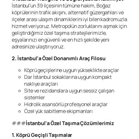
İstanbul’un 39 ilçesinin tümüne hakim, Boğaz
köprülerinin trafik akışını, alternatif güzergahları ve
ilçeler arası ulaşım dinamiklerini iyi bilen kadromuzla
hizmet veriyoruz. Metropolün zorluklarını aşmak için
geliştirdiğimiz özel taşıma stratejilerimizle,
eşyalarınızı en güvenli ve en hızlı şekilde yeni
adresinize ulaştırıyoruz.
2. İstanbul’a Özel Donanımlı Araç Filosu
Köprü geçişlerine uygun yükseklikte araçlar
Dar İstanbul sokaklarına uygun kompakt
nakliye araçları
Site ve rezidanslara uygun sessiz çalışan
sistemler
Hidrolik asansörlü profesyonel araçlar
Özel yük sabitleme ekipmanları
###
İstanbul’a Özel Taşıma Çözümlerimiz
1. Köprü Geçişli Taşımalar