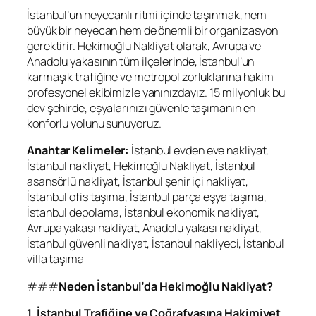
İstanbul’un heyecanlı ritmi içinde taşınmak, hem
büyük bir heyecan hem de önemli bir organizasyon
gerektirir. Hekimoğlu Nakliyat olarak, Avrupa ve
Anadolu yakasının tüm ilçelerinde, İstanbul’un
karmaşık trafiğine ve metropol zorluklarına hakim
profesyonel ekibimizle yanınızdayız. 15 milyonluk bu
dev şehirde, eşyalarınızı güvenle taşımanın en
konforlu yolunu sunuyoruz.
Anahtar Kelimeler:
İstanbul evden eve nakliyat,
İstanbul nakliyat, Hekimoğlu Nakliyat, İstanbul
asansörlü nakliyat, İstanbul şehir içi nakliyat,
İstanbul ofis taşıma, İstanbul parça eşya taşıma,
İstanbul depolama, İstanbul ekonomik nakliyat,
Avrupa yakası nakliyat, Anadolu yakası nakliyat,
İstanbul güvenli nakliyat, İstanbul nakliyeci, İstanbul
villa taşıma
###
Neden İstanbul’da Hekimoğlu Nakliyat?
1. İstanbul Trafiğine ve Coğrafyasına Hakimiyet