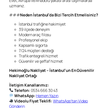
Evet, Avrupa ve Anadolu yakası arası taşımalarda
uzmanız.
###
Neden İstanbul’da Bizi Tercih Etmelisiniz?
İstanbul trafiğine hakimiyet
39 ilçede deneyim
Modern araç filosu
Profesyonel ekip
Kapsamlı sigorta
7/24 müşteri desteği
Trafik entegreli hizmet
Güvenilir ve şeffaf hizmet
Hekimoğlu Nakliyat – İstanbul’un En Güvenilir
Nakliyat Ortağı
İletişim Kanallarımız:
Telefon:
0534 666 30 43
WhatsApp:
Hemen Yazın
Videolu Fiyat Teklifi:
WhatsApp’tan Video
Gönderin