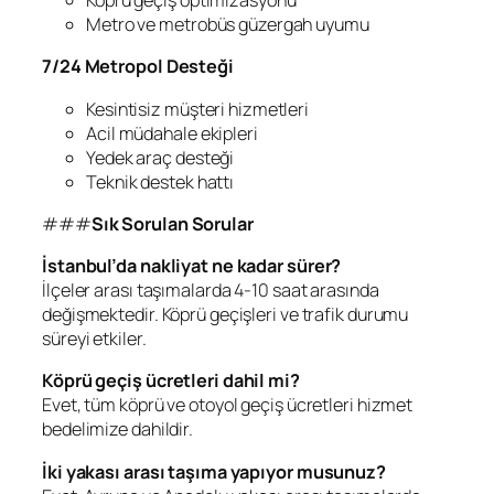
Köprü geçiş optimizasyonu
Metro ve metrobüs güzergah uyumu
7/24 Metropol Desteği
Kesintisiz müşteri hizmetleri
Acil müdahale ekipleri
Yedek araç desteği
Teknik destek hattı
###
Sık Sorulan Sorular
İstanbul’da nakliyat ne kadar sürer?
İlçeler arası taşımalarda 4-10 saat arasında
değişmektedir. Köprü geçişleri ve trafik durumu
süreyi etkiler.
Köprü geçiş ücretleri dahil mi?
Evet, tüm köprü ve otoyol geçiş ücretleri hizmet
bedelimize dahildir.
İki yakası arası taşıma yapıyor musunuz?