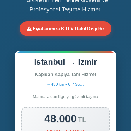
Profesyonel Taşıma Hizmeti
Fiyatlarımıza K.D.V Dahil Değildir
İstanbul → İzmir
Kapıdan Kapıya Tam Hizmet
~ 480 km • 6-7 Saat
Marmara’dan Ege’ye güvenli taşıma
48.000
TL