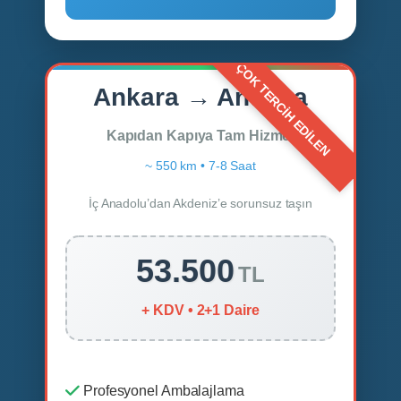
Ankara → Antalya
Kapıdan Kapıya Tam Hizmet
~ 550 km • 7-8 Saat
İç Anadolu’dan Akdeniz’e sorunsuz taşın
53.500
TL
+ KDV • 2+1 Daire
Profesyonel Ambalajlama