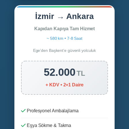
İzmir → Ankara
Kapıdan Kapıya Tam Hizmet
~ 580 km • 7-8 Saat
Ege’den Başkent’e güvenli yolculuk
52.000
TL
+ KDV • 2+1 Daire
Profesyonel Ambalajlama
Eşya Sökme & Takma