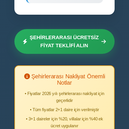
ŞEHİRLERARASI ÜCRETSİZ
FİYAT TEKLİFİ ALIN
Şehirlerarası Nakliyat Önemli
Notlar
• Fiyatlar 2026 yılı şehirlerarası nakliyat için
geçerlidir
• Tüm fiyatlar 2+1 daire için verilmiştir
• 3+1 daireler için %20, villalar için %40 ek
ücret uygulanır