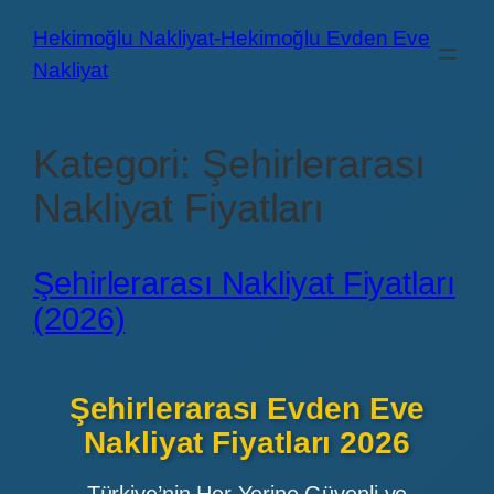
İçeriğe
Hekimoğlu Nakliyat-Hekimoğlu Evden Eve
geç
Nakliyat
Kategori:
Şehirlerarası
Nakliyat Fiyatları
Şehirlerarası Nakliyat Fiyatları
(2026)
Şehirlerarası Evden Eve
Nakliyat Fiyatları 2026
Türkiye’nin Her Yerine Güvenli ve