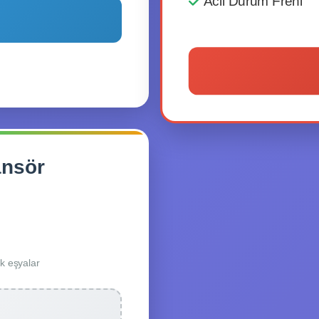
Acil Durum Freni
ansör
k eşyalar