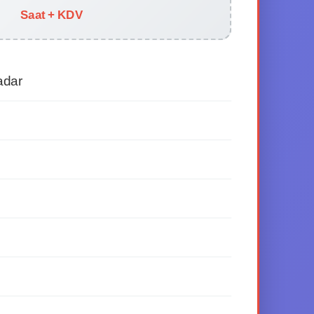
Saat + KDV
adar