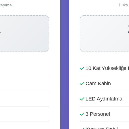
 taşıma
Lüks p
L
10 Kat Yüksekliğe
Cam Kabin
LED Aydınlatma
3 Personel