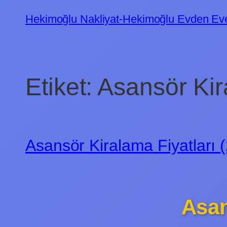
İçeriğe
Hekimoğlu Nakliyat-Hekimoğlu Evden Eve
geç
Etiket:
Asansör Kir
Asansör Kiralama Fiyatları 
Asan