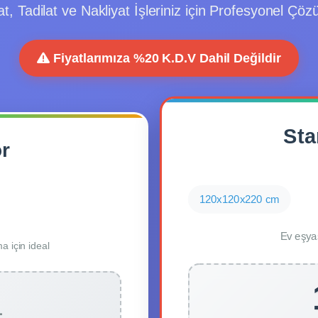
at, Tadilat ve Nakliyat İşleriniz için Profesyonel Çöz
Fiyatlarımıza %20 K.D.V Dahil Değildir
Sta
r
120x120x220 cm
Ev eşya
 için ideal
L