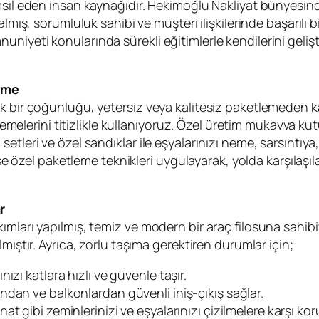
msil eden insan kaynağıdır. Hekimoğlu Nakliyat bünyesind
almış, sorumluluk sahibi ve müşteri ilişkilerinde başarılı 
yeti konularında sürekli eğitimlerle kendilerini geliştiri
leme
ük bir çoğunluğu, yetersiz veya kalitesiz paketlemeden 
lzemelerini titizlikle kullanıyoruz. Özel üretim mukavva k
etleri ve özel sandıklar ile eşyalarınızı neme, sarsıntıya
 ise özel paketleme teknikleri uygulayarak, yolda karşıla
r
mları yapılmış, temiz ve modern bir araç filosuna sahibi
mıştır. Ayrıca, zorlu taşıma gerektiren durumlar için;
nızı katlara hızlı ve güvenle taşır.
dan ve balkonlardan güvenli iniş-çıkış sağlar.
at gibi zeminlerinizi ve eşyalarınızı çizilmelere karşı koru