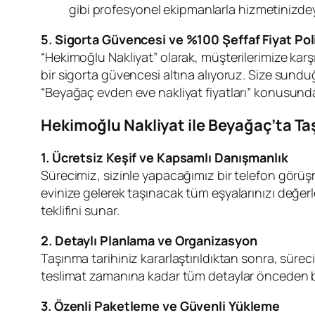
gibi profesyonel ekipmanlarla hizmetinizdey
5. Sigorta Güvencesi ve %100 Şeffaf Fiyat Poli
“Hekimoğlu Nakliyat” olarak, müşterilerimize ka
bir sigorta güvencesi altına alıyoruz. Size sunduğ
“Beyağaç evden eve nakliyat fiyatları” konusunda e
Hekimoğlu Nakliyat ile Beyağaç’ta Taş
1. Ücretsiz Keşif ve Kapsamlı Danışmanlık
Sürecimiz, sizinle yapacağımız bir telefon görüşm
evinize gelerek taşınacak tüm eşyalarınızı değerlend
teklifini sunar.
2. Detaylı Planlama ve Organizasyon
Taşınma tarihiniz kararlaştırıldıktan sonra, sürec
teslimat zamanına kadar tüm detaylar önceden bel
3. Özenli Paketleme ve Güvenli Yükleme