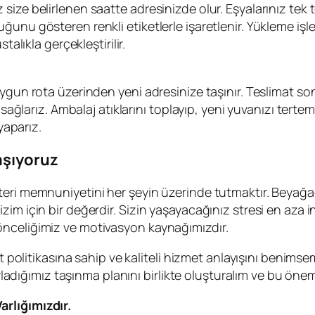
ize belirlenen saatte adresinizde olur. Eşyalarınız tek t
unu gösteren renkli etiketlerle işaretlenir. Yükleme işle
talıkla gerçekleştirilir.
ygun rota üzerinden yeni adresinize taşınır. Teslimat son
 sağlarız. Ambalaj atıklarını toplayıp, yeni yuvanızı tertem
yaparız.
aşıyoruz
eri memnuniyetini her şeyin üzerinde tutmaktır. Beyağaç
zim için bir değerdir. Sizin yaşayacağınız stresi en aza
önceliğimiz ve motivasyon kaynağımızdır.
t politikasına sahip ve kaliteli hizmet anlayışını benimsem
azırladığımız taşınma planını birlikte oluşturalım ve bu ö
rlığımızdır.