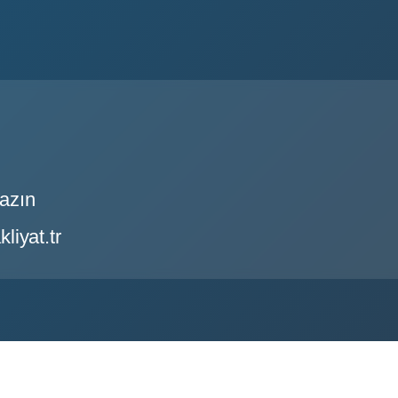
azın
iyat.tr