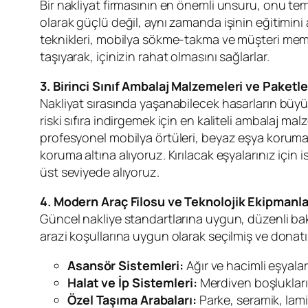
Bir nakliyat firmasının en önemli unsuru, onu te
olarak güçlü değil, aynı zamanda işinin eğitimini 
teknikleri, mobilya sökme-takma ve müşteri memnuni
taşıyarak, içinizin rahat olmasını sağlarlar.
3. Birinci Sınıf Ambalaj Malzemeleri ve Paket
Nakliyat sırasında yaşanabilecek hasarların büy
riski sıfıra indirgemek için en kaliteli ambalaj ma
profesyonel mobilya örtüleri, beyaz eşya koruma s
koruma altına alıyoruz. Kırılacak eşyalarınız için
üst seviyede alıyoruz.
4. Modern Araç Filosu ve Teknolojik Ekipmanla
Güncel nakliye standartlarına uygun, düzenli bakı
arazi koşullarına uygun olarak seçilmiş ve donatıl
Asansör Sistemleri:
Ağır ve hacimli eşyaları
Halat ve İp Sistemleri:
Merdiven boşlukların
Özel Taşıma Arabaları:
Parke, seramik, lamin