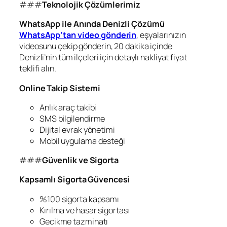
###
Teknolojik Çözümlerimiz
WhatsApp ile Anında Denizli Çözümü
WhatsApp’tan video gönderin
, eşyalarınızın
videosunu çekip gönderin, 20 dakika içinde
Denizli’nin tüm ilçeleri için detaylı nakliyat fiyat
teklifi alın.
Online Takip Sistemi
Anlık araç takibi
SMS bilgilendirme
Dijital evrak yönetimi
Mobil uygulama desteği
###
Güvenlik ve Sigorta
Kapsamlı Sigorta Güvencesi
%100 sigorta kapsamı
Kırılma ve hasar sigortası
Gecikme tazminatı