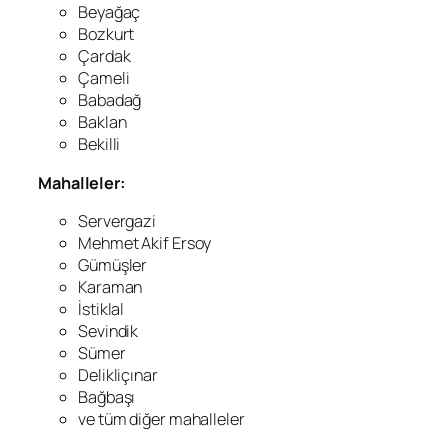
Beyağaç
Bozkurt
Çardak
Çameli
Babadağ
Baklan
Bekilli
Mahalleler:
Servergazi
Mehmet Akif Ersoy
Gümüşler
Karaman
İstiklal
Sevindik
Sümer
Delikliçınar
Bağbaşı
ve tüm diğer mahalleler