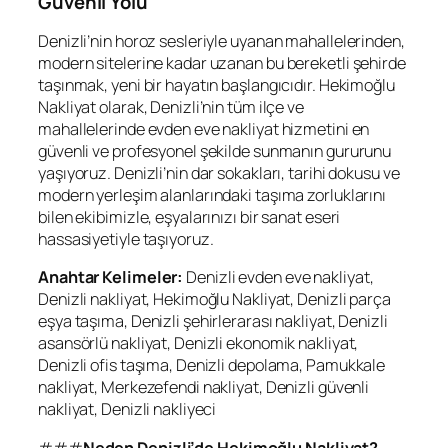
Güvenli Yolu
Denizli’nin horoz sesleriyle uyanan mahallelerinden,
modern sitelerine kadar uzanan bu bereketli şehirde
taşınmak, yeni bir hayatın başlangıcıdır. Hekimoğlu
Nakliyat olarak, Denizli’nin tüm ilçe ve
mahallelerinde evden eve nakliyat hizmetini en
güvenli ve profesyonel şekilde sunmanın gururunu
yaşıyoruz. Denizli’nin dar sokakları, tarihi dokusu ve
modern yerleşim alanlarındaki taşıma zorluklarını
bilen ekibimizle, eşyalarınızı bir sanat eseri
hassasiyetiyle taşıyoruz.
Anahtar Kelimeler:
Denizli evden eve nakliyat,
Denizli nakliyat, Hekimoğlu Nakliyat, Denizli parça
eşya taşıma, Denizli şehirlerarası nakliyat, Denizli
asansörlü nakliyat, Denizli ekonomik nakliyat,
Denizli ofis taşıma, Denizli depolama, Pamukkale
nakliyat, Merkezefendi nakliyat, Denizli güvenli
nakliyat, Denizli nakliyeci
###
Neden Denizli’de Hekimoğlu Nakliyat?