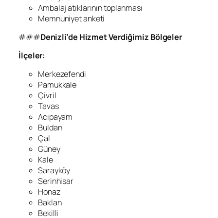
Ambalaj atıklarının toplanması
Memnuniyet anketi
###
Denizli’de Hizmet Verdiğimiz Bölgeler
İlçeler:
Merkezefendi
Pamukkale
Çivril
Tavas
Acıpayam
Buldan
Çal
Güney
Kale
Sarayköy
Serinhisar
Honaz
Baklan
Bekilli