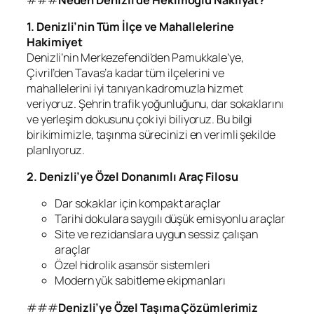
1. Denizli’nin Tüm İlçe ve Mahallelerine
Hakimiyet
Denizli’nin Merkezefendi’den Pamukkale’ye,
Çivril’den Tavas’a kadar tüm ilçelerini ve
mahallelerini iyi tanıyan kadromuzla hizmet
veriyoruz. Şehrin trafik yoğunluğunu, dar sokaklarını
ve yerleşim dokusunu çok iyi biliyoruz. Bu bilgi
birikimimizle, taşınma sürecinizi en verimli şekilde
planlıyoruz.
2. Denizli’ye Özel Donanımlı Araç Filosu
Dar sokaklar için kompakt araçlar
Tarihi dokulara saygılı düşük emisyonlu araçlar
Site ve rezidanslara uygun sessiz çalışan
araçlar
Özel hidrolik asansör sistemleri
Modern yük sabitleme ekipmanları
###
Denizli’ye Özel Taşıma Çözümlerimiz