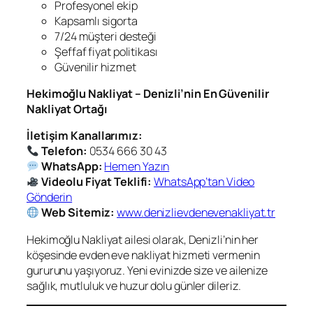
Profesyonel ekip
Kapsamlı sigorta
7/24 müşteri desteği
Şeffaf fiyat politikası
Güvenilir hizmet
Hekimoğlu Nakliyat – Denizli’nin En Güvenilir
Nakliyat Ortağı
İletişim Kanallarımız:
Telefon:
0534 666 30 43
WhatsApp:
Hemen Yazın
Videolu Fiyat Teklifi:
WhatsApp’tan Video
Gönderin
Web Sitemiz:
www.denizlievdenevenakliyat.tr
Hekimoğlu Nakliyat ailesi olarak, Denizli’nin her
köşesinde evden eve nakliyat hizmeti vermenin
gururunu yaşıyoruz. Yeni evinizde size ve ailenize
sağlık, mutluluk ve huzur dolu günler dileriz.