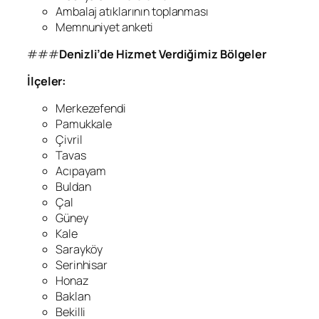
Ambalaj atıklarının toplanması
Memnuniyet anketi
###
Denizli’de Hizmet Verdiğimiz Bölgeler
İlçeler:
Merkezefendi
Pamukkale
Çivril
Tavas
Acıpayam
Buldan
Çal
Güney
Kale
Sarayköy
Serinhisar
Honaz
Baklan
Bekilli