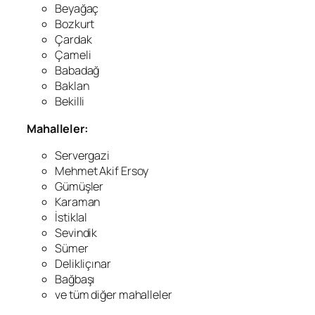
Beyağaç
Bozkurt
Çardak
Çameli
Babadağ
Baklan
Bekilli
Mahalleler:
Servergazi
Mehmet Akif Ersoy
Gümüşler
Karaman
İstiklal
Sevindik
Sümer
Delikliçınar
Bağbaşı
ve tüm diğer mahalleler