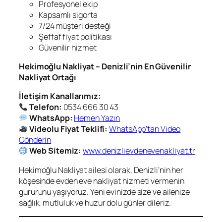
Profesyonel ekip
Kapsamlı sigorta
7/24 müşteri desteği
Şeffaf fiyat politikası
Güvenilir hizmet
Hekimoğlu Nakliyat – Denizli’nin En Güvenilir
Nakliyat Ortağı
İletişim Kanallarımız:
Telefon:
0534 666 30 43
WhatsApp:
Hemen Yazın
Videolu Fiyat Teklifi:
WhatsApp’tan Video
Gönderin
Web Sitemiz:
www.denizlievdenevenakliyat.tr
Hekimoğlu Nakliyat ailesi olarak, Denizli’nin her
köşesinde evden eve nakliyat hizmeti vermenin
gururunu yaşıyoruz. Yeni evinizde size ve ailenize
sağlık, mutluluk ve huzur dolu günler dileriz.