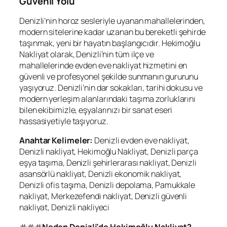
Güvenli Yolu
Denizli’nin horoz sesleriyle uyanan mahallelerinden,
modern sitelerine kadar uzanan bu bereketli şehirde
taşınmak, yeni bir hayatın başlangıcıdır. Hekimoğlu
Nakliyat olarak, Denizli’nin tüm ilçe ve
mahallelerinde evden eve nakliyat hizmetini en
güvenli ve profesyonel şekilde sunmanın gururunu
yaşıyoruz. Denizli’nin dar sokakları, tarihi dokusu ve
modern yerleşim alanlarındaki taşıma zorluklarını
bilen ekibimizle, eşyalarınızı bir sanat eseri
hassasiyetiyle taşıyoruz.
Anahtar Kelimeler:
Denizli evden eve nakliyat,
Denizli nakliyat, Hekimoğlu Nakliyat, Denizli parça
eşya taşıma, Denizli şehirlerarası nakliyat, Denizli
asansörlü nakliyat, Denizli ekonomik nakliyat,
Denizli ofis taşıma, Denizli depolama, Pamukkale
nakliyat, Merkezefendi nakliyat, Denizli güvenli
nakliyat, Denizli nakliyeci
###
Neden Denizli’de Hekimoğlu Nakliyat?