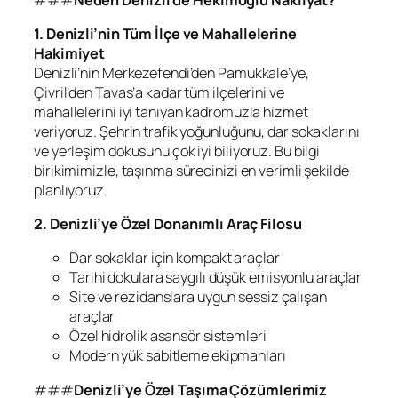
1. Denizli’nin Tüm İlçe ve Mahallelerine
Hakimiyet
Denizli’nin Merkezefendi’den Pamukkale’ye,
Çivril’den Tavas’a kadar tüm ilçelerini ve
mahallelerini iyi tanıyan kadromuzla hizmet
veriyoruz. Şehrin trafik yoğunluğunu, dar sokaklarını
ve yerleşim dokusunu çok iyi biliyoruz. Bu bilgi
birikimimizle, taşınma sürecinizi en verimli şekilde
planlıyoruz.
2. Denizli’ye Özel Donanımlı Araç Filosu
Dar sokaklar için kompakt araçlar
Tarihi dokulara saygılı düşük emisyonlu araçlar
Site ve rezidanslara uygun sessiz çalışan
araçlar
Özel hidrolik asansör sistemleri
Modern yük sabitleme ekipmanları
###
Denizli’ye Özel Taşıma Çözümlerimiz