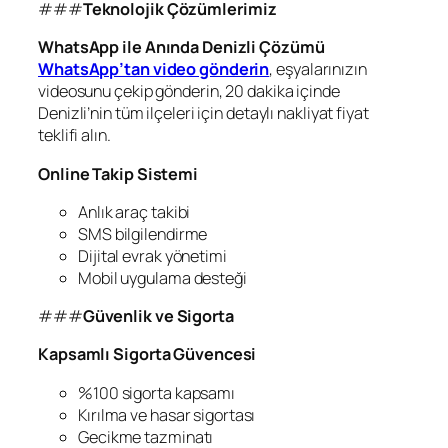
###
Teknolojik Çözümlerimiz
WhatsApp ile Anında Denizli Çözümü
WhatsApp’tan video gönderin
, eşyalarınızın
videosunu çekip gönderin, 20 dakika içinde
Denizli’nin tüm ilçeleri için detaylı nakliyat fiyat
teklifi alın.
Online Takip Sistemi
Anlık araç takibi
SMS bilgilendirme
Dijital evrak yönetimi
Mobil uygulama desteği
###
Güvenlik ve Sigorta
Kapsamlı Sigorta Güvencesi
%100 sigorta kapsamı
Kırılma ve hasar sigortası
Gecikme tazminatı