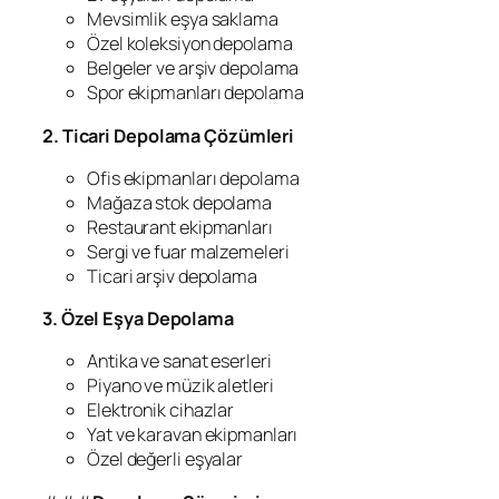
Mevsimlik eşya saklama
Özel koleksiyon depolama
Belgeler ve arşiv depolama
Spor ekipmanları depolama
2. Ticari Depolama Çözümleri
Ofis ekipmanları depolama
Mağaza stok depolama
Restaurant ekipmanları
Sergi ve fuar malzemeleri
Ticari arşiv depolama
3. Özel Eşya Depolama
Antika ve sanat eserleri
Piyano ve müzik aletleri
Elektronik cihazlar
Yat ve karavan ekipmanları
Özel değerli eşyalar