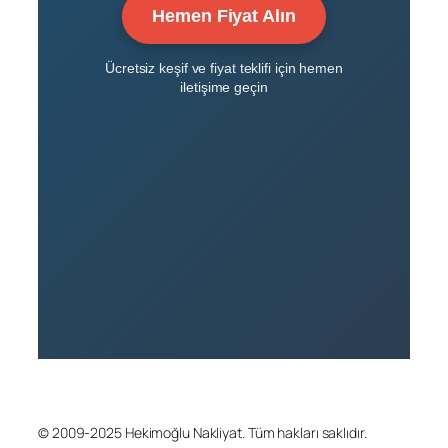
Hemen Fiyat Alın
Ücretsiz keşif ve fiyat teklifi için hemen
iletişime geçin
© 2009-2025 Hekimoğlu Nakliyat. Tüm hakları saklıdır.