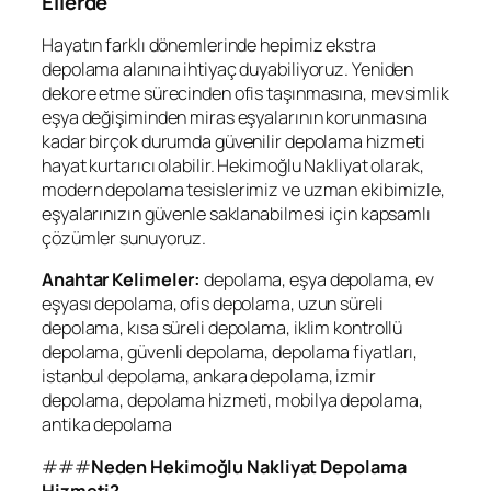
Ellerde
Hayatın farklı dönemlerinde hepimiz ekstra
depolama alanına ihtiyaç duyabiliyoruz. Yeniden
dekore etme sürecinden ofis taşınmasına, mevsimlik
eşya değişiminden miras eşyalarının korunmasına
kadar birçok durumda güvenilir depolama hizmeti
hayat kurtarıcı olabilir. Hekimoğlu Nakliyat olarak,
modern depolama tesislerimiz ve uzman ekibimizle,
eşyalarınızın güvenle saklanabilmesi için kapsamlı
çözümler sunuyoruz.
Anahtar Kelimeler:
depolama, eşya depolama, ev
eşyası depolama, ofis depolama, uzun süreli
depolama, kısa süreli depolama, iklim kontrollü
depolama, güvenli depolama, depolama fiyatları,
istanbul depolama, ankara depolama, izmir
depolama, depolama hizmeti, mobilya depolama,
antika depolama
###
Neden Hekimoğlu Nakliyat Depolama
Hizmeti?