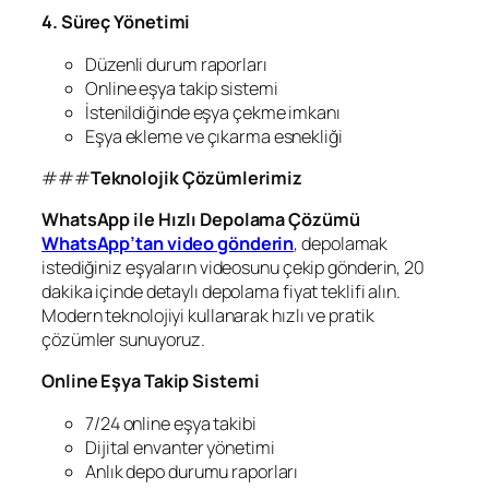
4. Süreç Yönetimi
Düzenli durum raporları
Online eşya takip sistemi
İstenildiğinde eşya çekme imkanı
Eşya ekleme ve çıkarma esnekliği
###
Teknolojik Çözümlerimiz
WhatsApp ile Hızlı Depolama Çözümü
WhatsApp’tan video gönderin
, depolamak
istediğiniz eşyaların videosunu çekip gönderin, 20
dakika içinde detaylı depolama fiyat teklifi alın.
Modern teknolojiyi kullanarak hızlı ve pratik
çözümler sunuyoruz.
Online Eşya Takip Sistemi
7/24 online eşya takibi
Dijital envanter yönetimi
Anlık depo durumu raporları