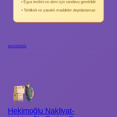
• Eşya teslimi ve alımı için randevu gereklidir
• Tehlikeli ve yasaklı maddeler depolanamaz
04/10/2025
Hekimoğlu Nakliyat-