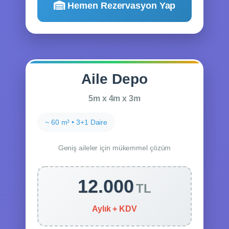
Hemen Rezervasyon Yap
Aile Depo
5m x 4m x 3m
~ 60 m³ • 3+1 Daire
Geniş aileler için mükemmel çözüm
12.000
TL
Aylık + KDV