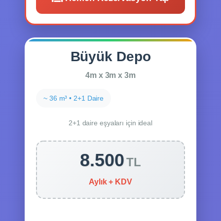
Büyük Depo
4m x 3m x 3m
~ 36 m³ • 2+1 Daire
2+1 daire eşyaları için ideal
8.500
TL
Aylık + KDV