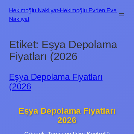
İçeriğe
Hekimoğlu Nakliyat-Hekimoğlu Evden Eve
geç
Nakliyat
Etiket:
Eşya Depolama
Fiyatları (2026
Eşya Depolama Fiyatları
(2026
Eşya Depolama Fiyatları
2026
Güvenli, Temiz ve İklim Kontrollü