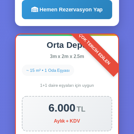
Hemen Rezervasyon Yap
Orta Depo
3m x 2m x 2.5m
~ 15 m³ • 1 Oda Eşyası
1+1 daire eşyaları için uygun
6.000
TL
Aylık + KDV