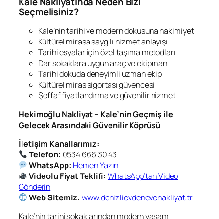
Kale Nakliyatında Neden Bizi
Seçmelisiniz?
Kale’nin tarihi ve modern dokusuna hakimiyet
Kültürel mirasa saygılı hizmet anlayışı
Tarihi eşyalar için özel taşıma metodları
Dar sokaklara uygun araç ve ekipman
Tarihi dokuda deneyimli uzman ekip
Kültürel miras sigortası güvencesi
Şeffaf fiyatlandırma ve güvenilir hizmet
Hekimoğlu Nakliyat – Kale’nin Geçmiş ile
Gelecek Arasındaki Güvenilir Köprüsü
İletişim Kanallarımız:
Telefon:
0534 666 30 43
WhatsApp:
Hemen Yazın
Videolu Fiyat Teklifi:
WhatsApp’tan Video
Gönderin
Web Sitemiz:
www.denizlievdenevenakliyat.tr
Kale’nin tarihi sokaklarından modern yaşam