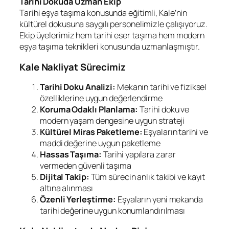
Tarihi Dokuda Uzman Ekip
Tarihi eşya taşıma konusunda eğitimli, Kale’nin
kültürel dokusuna saygılı personelimizle çalışıyoruz.
Ekip üyelerimiz hem tarihi eser taşıma hem modern
eşya taşıma teknikleri konusunda uzmanlaşmıştır.
Kale Nakliyat Sürecimiz
Tarihi Doku Analizi:
Mekanın tarihi ve fiziksel
özelliklerine uygun değerlendirme
Koruma Odaklı Planlama:
Tarihi doku ve
modern yaşam dengesine uygun strateji
Kültürel Miras Paketleme:
Eşyaların tarihi ve
maddi değerine uygun paketleme
Hassas Taşıma:
Tarihi yapılara zarar
vermeden güvenli taşıma
Dijital Takip:
Tüm sürecin anlık takibi ve kayıt
altına alınması
Özenli Yerleştirme:
Eşyaların yeni mekanda
tarihi değerine uygun konumlandırılması