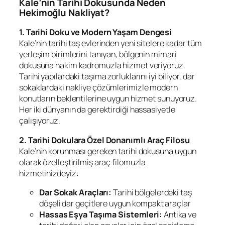
Kale’nin Tarihi Dokusunda Neden
Hekimoğlu Nakliyat?
1. Tarihi Doku ve Modern Yaşam Dengesi
Kale’nin tarihi taş evlerinden yeni sitelere kadar tüm
yerleşim birimlerini tanıyan, bölgenin mimari
dokusuna hakim kadromuzla hizmet veriyoruz.
Tarihi yapılardaki taşıma zorluklarını iyi biliyor, dar
sokaklardaki nakliye çözümlerimizle modern
konutların beklentilerine uygun hizmet sunuyoruz.
Her iki dünyanın da gerektirdiği hassasiyetle
çalışıyoruz.
2. Tarihi Dokulara Özel Donanımlı Araç Filosu
Kale’nin korunması gereken tarihi dokusuna uygun
olarak özelleştirilmiş araç filomuzla
hizmetinizdeyiz:
Dar Sokak Araçları:
Tarihi bölgelerdeki taş
döşeli dar geçitlere uygun kompakt araçlar
Hassas Eşya Taşıma Sistemleri:
Antika ve