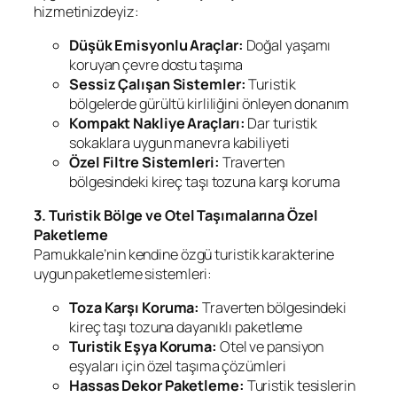
hizmetinizdeyiz:
Düşük Emisyonlu Araçlar:
Doğal yaşamı
koruyan çevre dostu taşıma
Sessiz Çalışan Sistemler:
Turistik
bölgelerde gürültü kirliliğini önleyen donanım
Kompakt Nakliye Araçları:
Dar turistik
sokaklara uygun manevra kabiliyeti
Özel Filtre Sistemleri:
Traverten
bölgesindeki kireç taşı tozuna karşı koruma
3. Turistik Bölge ve Otel Taşımalarına Özel
Paketleme
Pamukkale’nin kendine özgü turistik karakterine
uygun paketleme sistemleri:
Toza Karşı Koruma:
Traverten bölgesindeki
kireç taşı tozuna dayanıklı paketleme
Turistik Eşya Koruma:
Otel ve pansiyon
eşyaları için özel taşıma çözümleri
Hassas Dekor Paketleme:
Turistik tesislerin