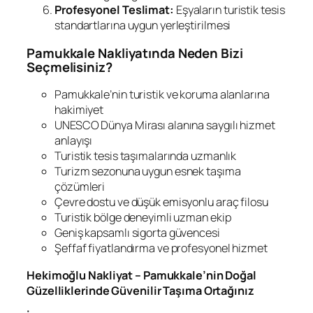
Profesyonel Teslimat:
Eşyaların turistik tesis
standartlarına uygun yerleştirilmesi
Pamukkale Nakliyatında Neden Bizi
Seçmelisiniz?
Pamukkale’nin turistik ve koruma alanlarına
hakimiyet
UNESCO Dünya Mirası alanına saygılı hizmet
anlayışı
Turistik tesis taşımalarında uzmanlık
Turizm sezonuna uygun esnek taşıma
çözümleri
Çevre dostu ve düşük emisyonlu araç filosu
Turistik bölge deneyimli uzman ekip
Geniş kapsamlı sigorta güvencesi
Şeffaf fiyatlandırma ve profesyonel hizmet
Hekimoğlu Nakliyat – Pamukkale’nin Doğal
Güzelliklerinde Güvenilir Taşıma Ortağınız