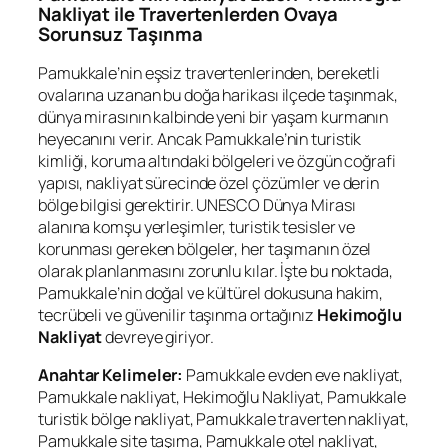
Nakliyat ile Travertenlerden Ovaya
Sorunsuz Taşınma
Pamukkale’nin eşsiz travertenlerinden, bereketli
ovalarına uzanan bu doğa harikası ilçede taşınmak,
dünya mirasının kalbinde yeni bir yaşam kurmanın
heyecanını verir. Ancak Pamukkale’nin turistik
kimliği, koruma altındaki bölgeleri ve özgün coğrafi
yapısı, nakliyat sürecinde özel çözümler ve derin
bölge bilgisi gerektirir. UNESCO Dünya Mirası
alanına komşu yerleşimler, turistik tesisler ve
korunması gereken bölgeler, her taşımanın özel
olarak planlanmasını zorunlu kılar. İşte bu noktada,
Pamukkale’nin doğal ve kültürel dokusuna hakim,
tecrübeli ve güvenilir taşınma ortağınız
Hekimoğlu
Nakliyat
devreye giriyor.
Anahtar Kelimeler:
Pamukkale evden eve nakliyat,
Pamukkale nakliyat, Hekimoğlu Nakliyat, Pamukkale
turistik bölge nakliyat, Pamukkale traverten nakliyat,
Pamukkale site taşıma, Pamukkale otel nakliyat,