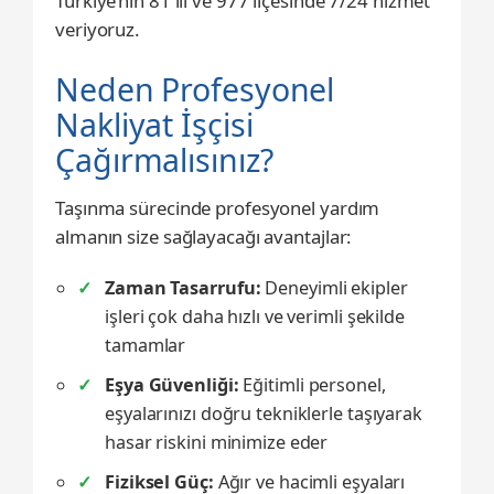
Türkiye’nin 81 ili ve 977 ilçesinde 7/24 hizmet
veriyoruz.
Neden Profesyonel
Nakliyat İşçisi
Çağırmalısınız?
Taşınma sürecinde profesyonel yardım
almanın size sağlayacağı avantajlar:
Zaman Tasarrufu:
Deneyimli ekipler
işleri çok daha hızlı ve verimli şekilde
tamamlar
Eşya Güvenliği:
Eğitimli personel,
eşyalarınızı doğru tekniklerle taşıyarak
hasar riskini minimize eder
Fiziksel Güç:
Ağır ve hacimli eşyaları