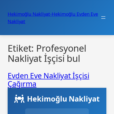
İçeriğe
geç
Hekimoğlu Nakliyat-Hekimoğlu Evden Eve
Nakliyat
Etiket:
Profesyonel
Nakliyat İşçisi bul
Evden Eve Nakliyat İşçisi
Çağırma
Hekimoğlu Nakliyat