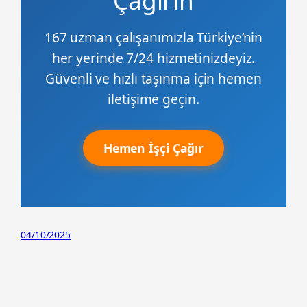
167 uzman çalışanımızla Türkiye’nin
her yerinde 7/24 hizmetinizdeyiz.
Güvenli ve hızlı taşınma için hemen
iletişime geçin.
Hemen İşçi Çağır
04/10/2025