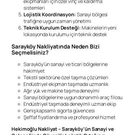
ekipmanları için özel vinç ve kaldırma
sistemleri
Lojistik Koordinasyon:
Sanayi bölgesi
trafiğine uygun zaman yönetimi
Teknik Kurulum Desteği:
Makinelerin yeni
lokasyonda kurulumu için teknik destek
Sarayköy Nakliyatında Neden Bizi
Seçmelisiniz?
Sarayköy’ün sanayi ve ticari bölgelerine
hakimiyet
Tekstil sektörüne özel taşıma çözümleri
Endüstriyel ekipman taşımada uzmanlık
Ağır yük ve makine taşıma deneyimi
Sanayi bölgelerine uygun donanımlı araç filosu
Endüstriyel taşımada deneyimli uzman ekip
Geniş kapsamlı sigorta güvencesi
Şeffaf fiyatlandırma ve profesyonel hizmet
Hekimoğlu Nakliyat – Sarayköy’ün Sanayi ve