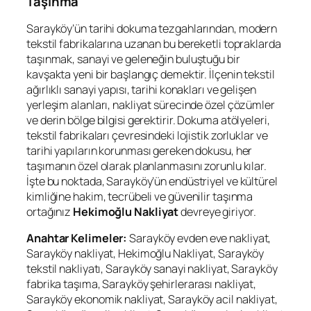
Taşınma
Sarayköy’ün tarihi dokuma tezgahlarından, modern
tekstil fabrikalarına uzanan bu bereketli topraklarda
taşınmak, sanayi ve geleneğin buluştuğu bir
kavşakta yeni bir başlangıç demektir. İlçenin tekstil
ağırlıklı sanayi yapısı, tarihi konakları ve gelişen
yerleşim alanları, nakliyat sürecinde özel çözümler
ve derin bölge bilgisi gerektirir. Dokuma atölyeleri,
tekstil fabrikaları çevresindeki lojistik zorluklar ve
tarihi yapıların korunması gereken dokusu, her
taşımanın özel olarak planlanmasını zorunlu kılar.
İşte bu noktada, Sarayköy’ün endüstriyel ve kültürel
kimliğine hakim, tecrübeli ve güvenilir taşınma
ortağınız
Hekimoğlu Nakliyat
devreye giriyor.
Anahtar Kelimeler:
Sarayköy evden eve nakliyat,
Sarayköy nakliyat, Hekimoğlu Nakliyat, Sarayköy
tekstil nakliyatı, Sarayköy sanayi nakliyat, Sarayköy
fabrika taşıma, Sarayköy şehirlerarası nakliyat,
Sarayköy ekonomik nakliyat, Sarayköy acil nakliyat,