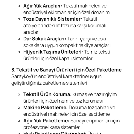
Ağır Yük Araçları:
Tekstil makineleri ve
endüstriyel ekipmanlar için özel donanım
Toza Dayanıklı Sistemler:
Tekstil
atölyelerindeki lif tozuna karşı korumalı
araçlar
Dar Sokak Araçları:
Tarihi çarşı ve eski
sokaklara uygun kompakt nakliye araçları
Hijyenik Taşıma Üniteleri:
Temiz tekstil
ürünleri için özel kapalı sistemler
3. Tekstil ve Sanayi Ürünleri için Özel Paketleme
Sarayköy’ün endüstriyel karakterine uygun
geliştirdiğimiz paketleme sistemleri:
Tekstil Ürün Koruma:
Kumaş ve hazır giyim
ürünleri için özel nem ve toz koruması
Makine Paketleme:
Dokuma tezgahları ve
endüstriyel makineler için özel sabitleme
Ağır Yük Paketleme:
Sanayi ekipmanları için
profesyonel kasa sistemleri
Hızlı Paketleme Çözümleri:
Üretim