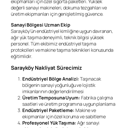
ekipmanları için özel sigorta paketleri. Yüksek
değerli sanayi makineleri, dokuma tezgahları ve
üretim ekipmanları için genişletilmiş güvence.
Sanayi Bölgesi Uzman Ekip
Sarayköy’ün endüstriyel kimliğine uygun davranan,
ağır yük taşıma deneyimli, teknik bilgisi yüksek
personel. Tüm ekibimiz endüstriyel taşıma
protokolleri ve makine taşıma teknikleri konusunda
eğitimlidir.
Sarayköy Nakliyat Sürecimiz
Endüstriyel Bölge Analizi:
Taşınacak
bölgenin sanayi yoğunluğu ve lojistik
imkanlarının değerlendirilmesi
Üretim Temposuna Uyum:
Fabrika çalışma
saatleri ve üretim programına uygun planlama
Endüstriyel Paketleme:
Makine ve
ekipmanlar için özel koruma ve sabitleme
Profesyonel Yük Taşıma:
Ağır sanayi