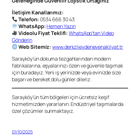
Geleneğinde Güvenilir Lojistik Ortağınız
İletişim Kanallarımız:
Telefon:
0534 666 30 43
WhatsApp:
Hemen Yazın
Videolu Fiyat Teklifi:
WhatsApp’tan Video
Gönderin
Web Sitemiz:
www.denizlievdenevenakliyat.tr
Sarayköy’ün dokuma tezgahlarından modern
fabrikalarına, eşyalarınızı özen ve güvenle taşımak
için buradayız. Yeni iş yerinizde veya evinizde size
başarı ve bereket dolu günler dileriz.
Sarayköy’ün tüm bölgeleri için ücretsiz keşif
hizmetimizden yararlanın. Endüstriyel taşımalarda
özel çözümler sunmaktayız.
01/10/2025