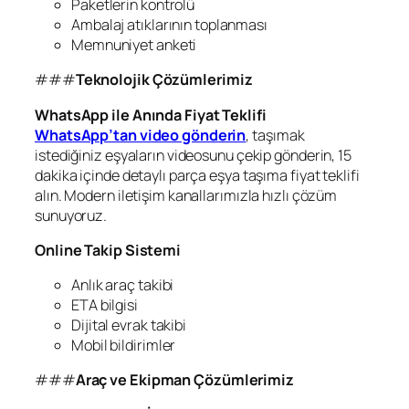
Paketlerin kontrolü
Ambalaj atıklarının toplanması
Memnuniyet anketi
###
Teknolojik Çözümlerimiz
WhatsApp ile Anında Fiyat Teklifi
WhatsApp’tan video gönderin
, taşımak
istediğiniz eşyaların videosunu çekip gönderin, 15
dakika içinde detaylı parça eşya taşıma fiyat teklifi
alın. Modern iletişim kanallarımızla hızlı çözüm
sunuyoruz.
Online Takip Sistemi
Anlık araç takibi
ETA bilgisi
Dijital evrak takibi
Mobil bildirimler
###
Araç ve Ekipman Çözümlerimiz