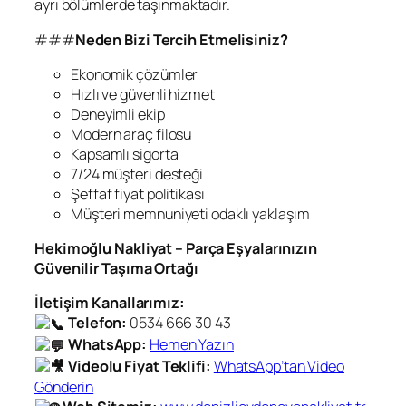
ayrı bölümlerde taşınmaktadır.
###
Neden Bizi Tercih Etmelisiniz?
Ekonomik çözümler
Hızlı ve güvenli hizmet
Deneyimli ekip
Modern araç filosu
Kapsamlı sigorta
7/24 müşteri desteği
Şeffaf fiyat politikası
Müşteri memnuniyeti odaklı yaklaşım
Hekimoğlu Nakliyat – Parça Eşyalarınızın
Güvenilir Taşıma Ortağı
İletişim Kanallarımız:
Telefon:
0534 666 30 43
WhatsApp:
Hemen Yazın
Videolu Fiyat Teklifi:
WhatsApp’tan Video
Gönderin