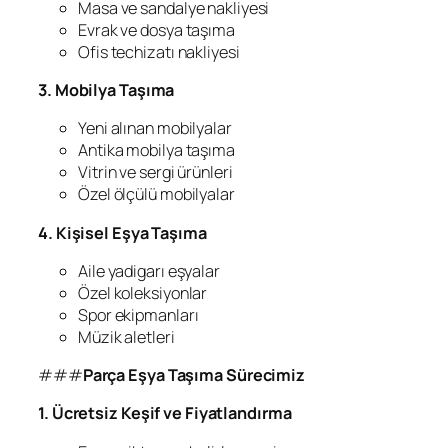
Masa ve sandalye nakliyesi
Evrak ve dosya taşıma
Ofis techizatı nakliyesi
3. Mobilya Taşıma
Yeni alınan mobilyalar
Antika mobilya taşıma
Vitrin ve sergi ürünleri
Özel ölçülü mobilyalar
4. Kişisel Eşya Taşıma
Aile yadigarı eşyalar
Özel koleksiyonlar
Spor ekipmanları
Müzik aletleri
###
Parça Eşya Taşıma Sürecimiz
1. Ücretsiz Keşif ve Fiyatlandırma