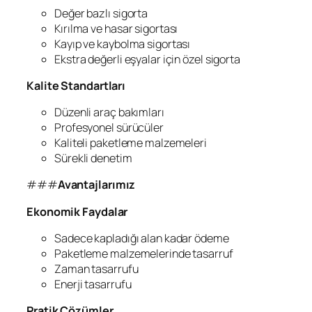
Değer bazlı sigorta
Kırılma ve hasar sigortası
Kayıp ve kaybolma sigortası
Ekstra değerli eşyalar için özel sigorta
Kalite Standartları
Düzenli araç bakımları
Profesyonel sürücüler
Kaliteli paketleme malzemeleri
Sürekli denetim
###
Avantajlarımız
Ekonomik Faydalar
Sadece kapladığı alan kadar ödeme
Paketleme malzemelerinde tasarruf
Zaman tasarrufu
Enerji tasarrufu
Pratik Çözümler