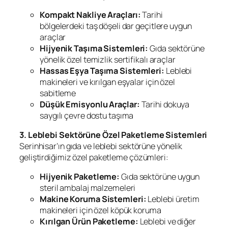
Kompakt Nakliye Araçları:
Tarihi
bölgelerdeki taş döşeli dar geçitlere uygun
araçlar
Hijyenik Taşıma Sistemleri:
Gıda sektörüne
yönelik özel temizlik sertifikalı araçlar
Hassas Eşya Taşıma Sistemleri:
Leblebi
makineleri ve kırılgan eşyalar için özel
sabitleme
Düşük Emisyonlu Araçlar:
Tarihi dokuya
saygılı çevre dostu taşıma
3. Leblebi Sektörüne Özel Paketleme Sistemleri
Serinhisar’ın gıda ve leblebi sektörüne yönelik
geliştirdiğimiz özel paketleme çözümleri:
Hijyenik Paketleme:
Gıda sektörüne uygun
steril ambalaj malzemeleri
Makine Koruma Sistemleri:
Leblebi üretim
makineleri için özel köpük koruma
Kırılgan Ürün Paketleme:
Leblebi ve diğer