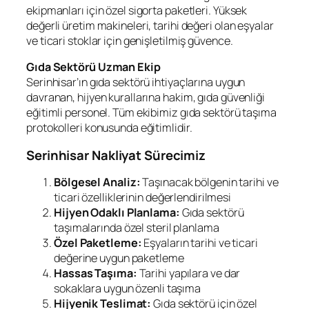
ekipmanları için özel sigorta paketleri. Yüksek
değerli üretim makineleri, tarihi değeri olan eşyalar
ve ticari stoklar için genişletilmiş güvence.
Gıda Sektörü Uzman Ekip
Serinhisar’ın gıda sektörü ihtiyaçlarına uygun
davranan, hijyen kurallarına hakim, gıda güvenliği
eğitimli personel. Tüm ekibimiz gıda sektörü taşıma
protokolleri konusunda eğitimlidir.
Serinhisar Nakliyat Sürecimiz
Bölgesel Analiz:
Taşınacak bölgenin tarihi ve
ticari özelliklerinin değerlendirilmesi
Hijyen Odaklı Planlama:
Gıda sektörü
taşımalarında özel steril planlama
Özel Paketleme:
Eşyaların tarihi ve ticari
değerine uygun paketleme
Hassas Taşıma:
Tarihi yapılara ve dar
sokaklara uygun özenli taşıma
Hijyenik Teslimat:
Gıda sektörü için özel