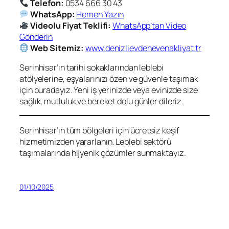
Telefon:
0534 666 30 43
WhatsApp:
Hemen Yazın
Videolu Fiyat Teklifi:
WhatsApp’tan Video
Gönderin
Web Sitemiz:
www.denizlievdenevenakliyat.tr
Serinhisar’ın tarihi sokaklarından leblebi
atölyelerine, eşyalarınızı özen ve güvenle taşımak
için buradayız. Yeni iş yerinizde veya evinizde size
sağlık, mutluluk ve bereket dolu günler dileriz.
Serinhisar’ın tüm bölgeleri için ücretsiz keşif
hizmetimizden yararlanın. Leblebi sektörü
taşımalarında hijyenik çözümler sunmaktayız.
01/10/2025