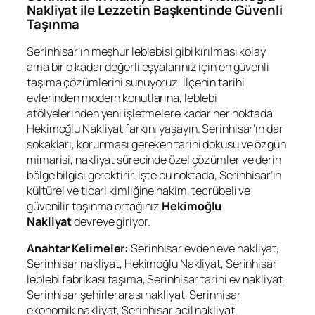
Nakliyat ile Lezzetin Başkentinde Güvenli
Taşınma
Serinhisar’ın meşhur leblebisi gibi kırılması kolay
ama bir o kadar değerli eşyalarınız için en güvenli
taşıma çözümlerini sunuyoruz. İlçenin tarihi
evlerinden modern konutlarına, leblebi
atölyelerinden yeni işletmelere kadar her noktada
Hekimoğlu Nakliyat farkını yaşayın. Serinhisar’ın dar
sokakları, korunması gereken tarihi dokusu ve özgün
mimarisi, nakliyat sürecinde özel çözümler ve derin
bölge bilgisi gerektirir. İşte bu noktada, Serinhisar’ın
kültürel ve ticari kimliğine hakim, tecrübeli ve
güvenilir taşınma ortağınız
Hekimoğlu
Nakliyat
devreye giriyor.
Anahtar Kelimeler:
Serinhisar evden eve nakliyat,
Serinhisar nakliyat, Hekimoğlu Nakliyat, Serinhisar
leblebi fabrikası taşıma, Serinhisar tarihi ev nakliyat,
Serinhisar şehirlerarası nakliyat, Serinhisar
ekonomik nakliyat, Serinhisar acil nakliyat,