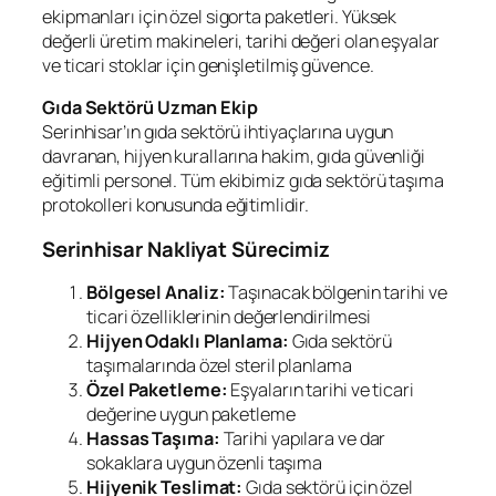
ekipmanları için özel sigorta paketleri. Yüksek
değerli üretim makineleri, tarihi değeri olan eşyalar
ve ticari stoklar için genişletilmiş güvence.
Gıda Sektörü Uzman Ekip
Serinhisar’ın gıda sektörü ihtiyaçlarına uygun
davranan, hijyen kurallarına hakim, gıda güvenliği
eğitimli personel. Tüm ekibimiz gıda sektörü taşıma
protokolleri konusunda eğitimlidir.
Serinhisar Nakliyat Sürecimiz
Bölgesel Analiz:
Taşınacak bölgenin tarihi ve
ticari özelliklerinin değerlendirilmesi
Hijyen Odaklı Planlama:
Gıda sektörü
taşımalarında özel steril planlama
Özel Paketleme:
Eşyaların tarihi ve ticari
değerine uygun paketleme
Hassas Taşıma:
Tarihi yapılara ve dar
sokaklara uygun özenli taşıma
Hijyenik Teslimat:
Gıda sektörü için özel