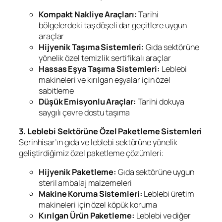
Kompakt Nakliye Araçları:
Tarihi
bölgelerdeki taş döşeli dar geçitlere uygun
araçlar
Hijyenik Taşıma Sistemleri:
Gıda sektörüne
yönelik özel temizlik sertifikalı araçlar
Hassas Eşya Taşıma Sistemleri:
Leblebi
makineleri ve kırılgan eşyalar için özel
sabitleme
Düşük Emisyonlu Araçlar:
Tarihi dokuya
saygılı çevre dostu taşıma
3. Leblebi Sektörüne Özel Paketleme Sistemleri
Serinhisar’ın gıda ve leblebi sektörüne yönelik
geliştirdiğimiz özel paketleme çözümleri:
Hijyenik Paketleme:
Gıda sektörüne uygun
steril ambalaj malzemeleri
Makine Koruma Sistemleri:
Leblebi üretim
makineleri için özel köpük koruma
Kırılgan Ürün Paketleme:
Leblebi ve diğer