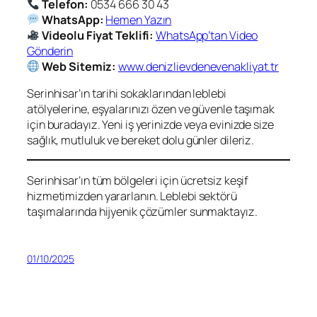
Telefon:
0534 666 30 43
WhatsApp:
Hemen Yazın
Videolu Fiyat Teklifi:
WhatsApp’tan Video
Gönderin
Web Sitemiz:
www.denizlievdenevenakliyat.tr
Serinhisar’ın tarihi sokaklarından leblebi
atölyelerine, eşyalarınızı özen ve güvenle taşımak
için buradayız. Yeni iş yerinizde veya evinizde size
sağlık, mutluluk ve bereket dolu günler dileriz.
Serinhisar’ın tüm bölgeleri için ücretsiz keşif
hizmetimizden yararlanın. Leblebi sektörü
taşımalarında hijyenik çözümler sunmaktayız.
01/10/2025