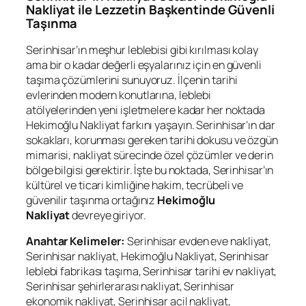
Nakliyat ile Lezzetin Başkentinde Güvenli
Taşınma
Serinhisar’ın meşhur leblebisi gibi kırılması kolay
ama bir o kadar değerli eşyalarınız için en güvenli
taşıma çözümlerini sunuyoruz. İlçenin tarihi
evlerinden modern konutlarına, leblebi
atölyelerinden yeni işletmelere kadar her noktada
Hekimoğlu Nakliyat farkını yaşayın. Serinhisar’ın dar
sokakları, korunması gereken tarihi dokusu ve özgün
mimarisi, nakliyat sürecinde özel çözümler ve derin
bölge bilgisi gerektirir. İşte bu noktada, Serinhisar’ın
kültürel ve ticari kimliğine hakim, tecrübeli ve
güvenilir taşınma ortağınız
Hekimoğlu
Nakliyat
devreye giriyor.
Anahtar Kelimeler:
Serinhisar evden eve nakliyat,
Serinhisar nakliyat, Hekimoğlu Nakliyat, Serinhisar
leblebi fabrikası taşıma, Serinhisar tarihi ev nakliyat,
Serinhisar şehirlerarası nakliyat, Serinhisar
ekonomik nakliyat, Serinhisar acil nakliyat,