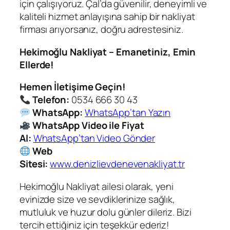
için çalışıyoruz. Çal’da güvenilir, deneyimli ve
kaliteli hizmet anlayışına sahip bir nakliyat
firması arıyorsanız, doğru adrestesiniz.
Hekimoğlu Nakliyat – Emanetiniz, Emin
Ellerde!
Hemen İletişime Geçin!
Telefon:
0534 666 30 43
WhatsApp:
WhatsApp’tan Yazın
WhatsApp Video ile Fiyat
Al:
WhatsApp’tan Video Gönder
Web
Sitesi:
www.denizlievdenevenakliyat.tr
Hekimoğlu Nakliyat ailesi olarak, yeni
evinizde size ve sevdiklerinize sağlık,
mutluluk ve huzur dolu günler dileriz. Bizi
tercih ettiğiniz için teşekkür ederiz!