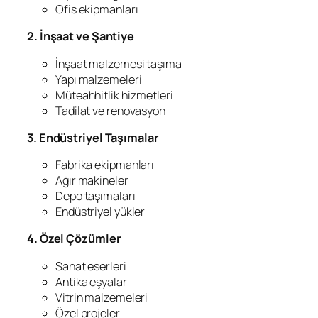
Ofis ekipmanları
2. İnşaat ve Şantiye
İnşaat malzemesi taşıma
Yapı malzemeleri
Müteahhitlik hizmetleri
Tadilat ve renovasyon
3. Endüstriyel Taşımalar
Fabrika ekipmanları
Ağır makineler
Depo taşımaları
Endüstriyel yükler
4. Özel Çözümler
Sanat eserleri
Antika eşyalar
Vitrin malzemeleri
Özel projeler