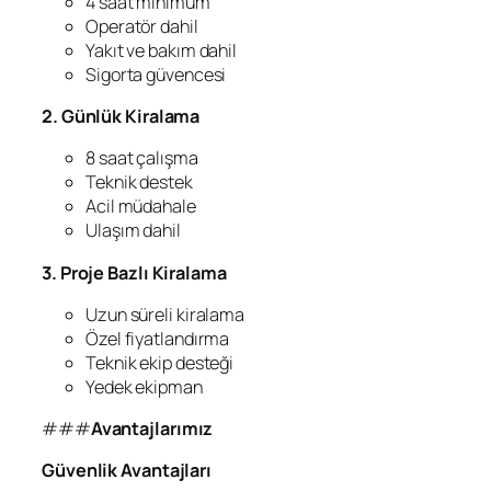
4 saat minimum
Operatör dahil
Yakıt ve bakım dahil
Sigorta güvencesi
2. Günlük Kiralama
8 saat çalışma
Teknik destek
Acil müdahale
Ulaşım dahil
3. Proje Bazlı Kiralama
Uzun süreli kiralama
Özel fiyatlandırma
Teknik ekip desteği
Yedek ekipman
###
Avantajlarımız
Güvenlik Avantajları