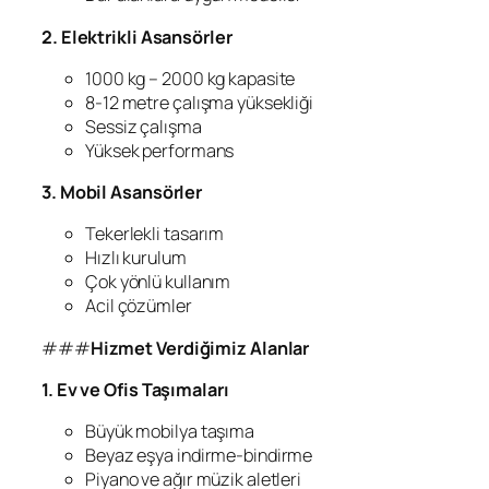
2. Elektrikli Asansörler
1000 kg – 2000 kg kapasite
8-12 metre çalışma yüksekliği
Sessiz çalışma
Yüksek performans
3. Mobil Asansörler
Tekerlekli tasarım
Hızlı kurulum
Çok yönlü kullanım
Acil çözümler
###
Hizmet Verdiğimiz Alanlar
1. Ev ve Ofis Taşımaları
Büyük mobilya taşıma
Beyaz eşya indirme-bindirme
Piyano ve ağır müzik aletleri