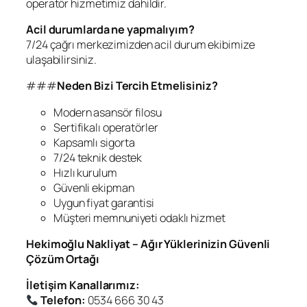
operatör hizmetimiz dahildir.
Acil durumlarda ne yapmalıyım?
7/24 çağrı merkezimizden acil durum ekibimize
ulaşabilirsiniz.
###
Neden Bizi Tercih Etmelisiniz?
Modern asansör filosu
Sertifikalı operatörler
Kapsamlı sigorta
7/24 teknik destek
Hızlı kurulum
Güvenli ekipman
Uygun fiyat garantisi
Müşteri memnuniyeti odaklı hizmet
Hekimoğlu Nakliyat – Ağır Yüklerinizin Güvenli
Çözüm Ortağı
İletişim Kanallarımız:
Telefon:
0534 666 30 43