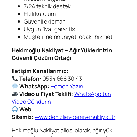
7/24 teknik destek
Hızlı kurulum
Güvenli ekipman
Uygun fiyat garantisi
Müşteri memnuniyeti odaklı hizmet
Hekimoğlu Nakliyat – Ağır Yüklerinizin
Güvenli Çözüm Ortağı
İletişim Kanallarımız:
Telefon:
0534 666 30 43
WhatsApp:
Hemen Yazın
Videolu Fiyat Teklifi:
WhatsApp’tan
Video Gönderin
Web
Sitemiz:
www.denizlievdenevenakliyat.tr
Hekimoğlu Nakliyat ailesi olarak, ağır yük