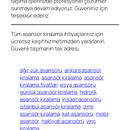
taşıma işlerinizde profesyonel çözümler
sunmaya devam ediyoruz. Güveniniz için
teşekkür ederiz.
Tüm asansör kiralama ihtiyaçlarınız için
ücretsiz keşif hizmetimizden yararlanın.
Güvenli taşımanın tek adresi.
ağır yük asansörü
ankara asansör
kiralama
asansör kiralama
asansör
kiralama fiyatları
eşya asansörü
günlük asansör kiralama
hidrolik
asansör kiralama
inşaat asansörü
istanbul asansör kiralama
izmir
asansör kiralama
kat asansörü
mobil
asansör
nakliyat asansörü
vinç
kiralama