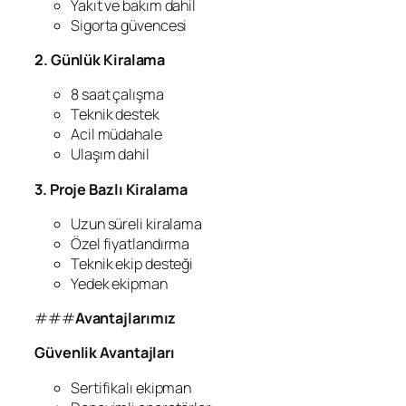
Yakıt ve bakım dahil
Sigorta güvencesi
2. Günlük Kiralama
8 saat çalışma
Teknik destek
Acil müdahale
Ulaşım dahil
3. Proje Bazlı Kiralama
Uzun süreli kiralama
Özel fiyatlandırma
Teknik ekip desteği
Yedek ekipman
###
Avantajlarımız
Güvenlik Avantajları
Sertifikalı ekipman