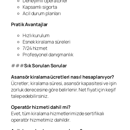
Deneyimli operatörler
Kapsamlı sigorta
Acil durum planları
Pratik Avantajlar
Hızlı kurulum
Esnek kiralama süreleri
7/24 hizmet
Profesyonel danışmanlık
###
Sık Sorulan Sorular
Asansör kiralama ücretleri nasıl hesaplanıyor?
Ücretler; kiralama süresi, asansör kapasitesi ve işin
zorluk derecesine göre belirlenir. Net fiyat için keşif
talep edebilirsiniz.
Operatör hizmeti dahil mi?
Evet, tüm kiralama hizmetlerimizde sertifikalı
operatör hizmetimiz dahildir.