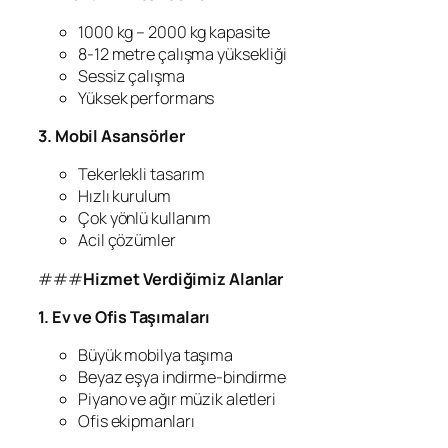
1000 kg – 2000 kg kapasite
8-12 metre çalışma yüksekliği
Sessiz çalışma
Yüksek performans
3. Mobil Asansörler
Tekerlekli tasarım
Hızlı kurulum
Çok yönlü kullanım
Acil çözümler
###
Hizmet Verdiğimiz Alanlar
1. Ev ve Ofis Taşımaları
Büyük mobilya taşıma
Beyaz eşya indirme-bindirme
Piyano ve ağır müzik aletleri
Ofis ekipmanları