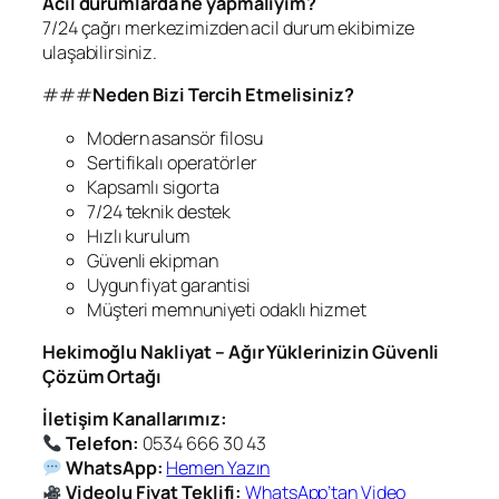
Acil durumlarda ne yapmalıyım?
7/24 çağrı merkezimizden acil durum ekibimize
ulaşabilirsiniz.
###
Neden Bizi Tercih Etmelisiniz?
Modern asansör filosu
Sertifikalı operatörler
Kapsamlı sigorta
7/24 teknik destek
Hızlı kurulum
Güvenli ekipman
Uygun fiyat garantisi
Müşteri memnuniyeti odaklı hizmet
Hekimoğlu Nakliyat – Ağır Yüklerinizin Güvenli
Çözüm Ortağı
İletişim Kanallarımız:
Telefon:
0534 666 30 43
WhatsApp:
Hemen Yazın
Videolu Fiyat Teklifi:
WhatsApp’tan Video