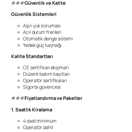
###
Güvenlik ve Kalite
Güvenlik Sistemleri
Aşırı yük koruması
Acil durum frenleri
Otomatik denge sistemi
Yedek güç kaynağı
Kalite Standartları
CE sertifikalı ekipman
Düzenli bakım kayıtları
Operatör sertifikaları
Sigorta güvencesi
###
Fiyatlandırma ve Paketler
1. Saatlik Kiralama
4 saat minimum
Operatör dahil