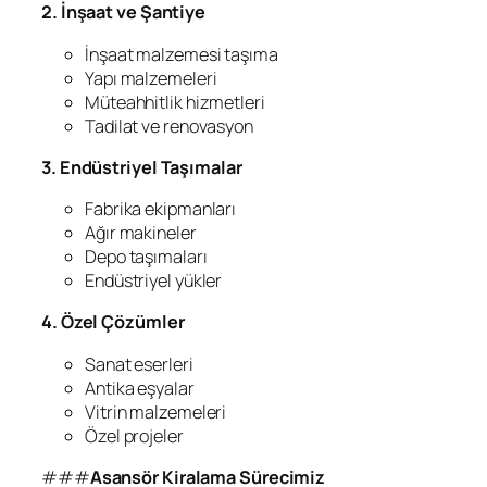
2. İnşaat ve Şantiye
İnşaat malzemesi taşıma
Yapı malzemeleri
Müteahhitlik hizmetleri
Tadilat ve renovasyon
3. Endüstriyel Taşımalar
Fabrika ekipmanları
Ağır makineler
Depo taşımaları
Endüstriyel yükler
4. Özel Çözümler
Sanat eserleri
Antika eşyalar
Vitrin malzemeleri
Özel projeler
###
Asansör Kiralama Sürecimiz