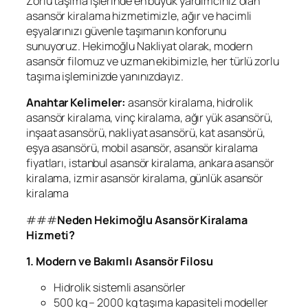
Zorlu taşıma işlerinde en büyük yardımcınız olan
asansör kiralama hizmetimizle, ağır ve hacimli
eşyalarınızı güvenle taşımanın konforunu
sunuyoruz. Hekimoğlu Nakliyat olarak, modern
asansör filomuz ve uzman ekibimizle, her türlü zorlu
taşıma işleminizde yanınızdayız.
Anahtar Kelimeler:
asansör kiralama, hidrolik
asansör kiralama, vinç kiralama, ağır yük asansörü,
inşaat asansörü, nakliyat asansörü, kat asansörü,
eşya asansörü, mobil asansör, asansör kiralama
fiyatları, istanbul asansör kiralama, ankara asansör
kiralama, izmir asansör kiralama, günlük asansör
kiralama
###
Neden Hekimoğlu Asansör Kiralama
Hizmeti?
1. Modern ve Bakımlı Asansör Filosu
Hidrolik sistemli asansörler
500 kg – 2000 kg taşıma kapasiteli modeller